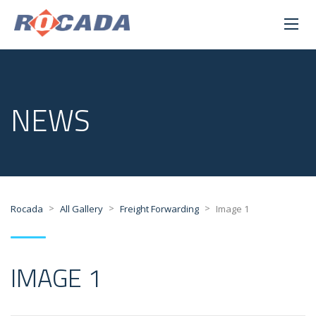
NEWS
>
>
>
Rocada
All Gallery
Freight Forwarding
Image 1
IMAGE 1