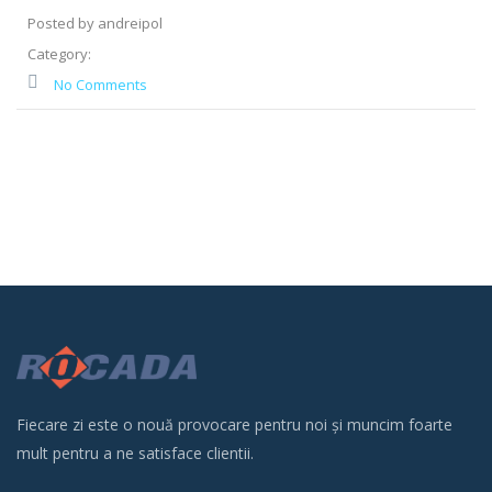
Posted by andreipol
Category:
No Comments
Fiecare zi este o nouă provocare pentru noi și muncim foarte
mult pentru a ne satisface clientii.