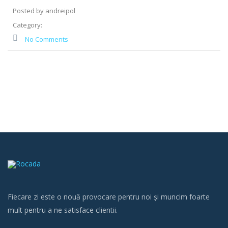
Posted by andreipol
Category:
No Comments
Fiecare zi este o nouă provocare pentru noi și muncim foarte
mult pentru a ne satisface clientii.